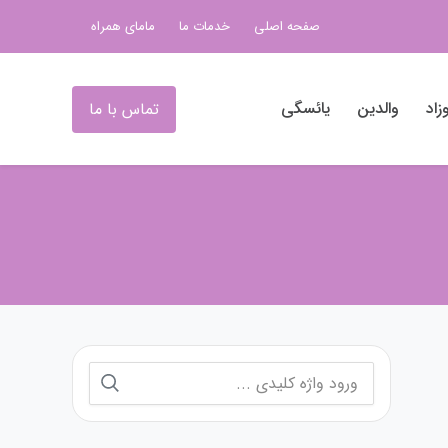
صفحه اصلی
خدمات ما
مامای همراه
زاد
والدین
یائسگی
تماس با ما