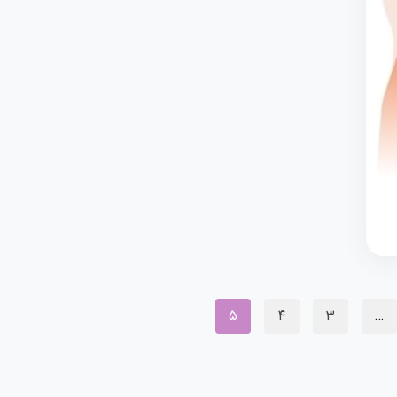
۵
۴
۳
…