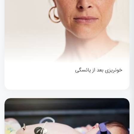
خونریزی بعد از یائسگی