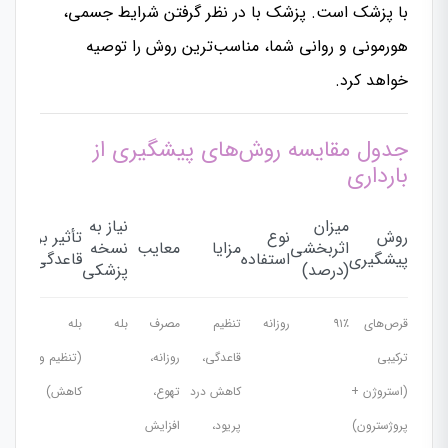
با پزشک است. پزشک با در نظر گرفتن شرایط جسمی،
هورمونی و روانی شما، مناسب‌ترین روش را توصیه
خواهد کرد.
جدول مقایسه روش‌های پیشگیری از
بارداری
میزان
نیاز به
روش
نوع
تأثیر بر
اثربخشی
مزایا
معایب
نسخه
پیشگیری
استفاده
قاعدگی
(درصد)
پزشکی
قرص‌های
۹۱٪
روزانه
تنظیم
مصرف
بله
بله
ترکیبی
قاعدگی،
روزانه،
(تنظیم و
(استروژن +
کاهش درد
تهوع،
کاهش)
پروژسترون)
پریود،
افزایش