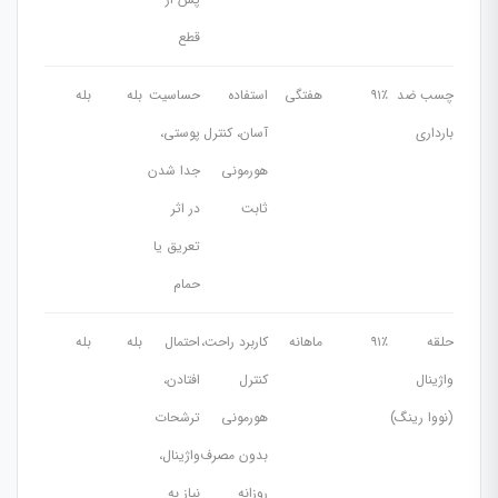
قطع
چسب ضد
۹۱٪
هفتگی
استفاده
حساسیت
بله
بله
بارداری
آسان، کنترل
پوستی،
هورمونی
جدا شدن
ثابت
در اثر
تعریق یا
حمام
حلقه
۹۱٪
ماهانه
کاربرد راحت،
احتمال
بله
بله
واژینال
کنترل
افتادن،
(نووا رینگ)
هورمونی
ترشحات
بدون مصرف
واژینال،
روزانه
نیاز به