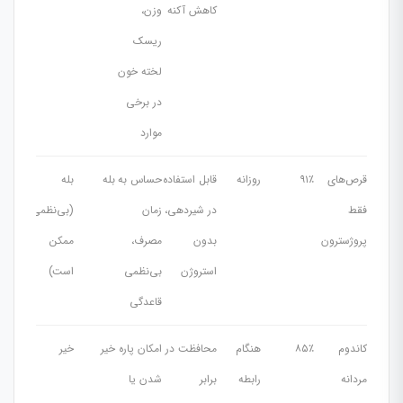
کاهش آکنه
وزن،
ریسک
لخته خون
در برخی
موارد
قرص‌های
۹۱٪
روزانه
قابل استفاده
حساس به
بله
بله
فقط
در شیردهی،
زمان
(بی‌نظمی
پروژسترون
بدون
مصرف،
ممکن
استروژن
بی‌نظمی
است)
قاعدگی
کاندوم
۸۵٪
هنگام
محافظت در
امکان پاره
خیر
خیر
مردانه
رابطه
برابر
شدن یا