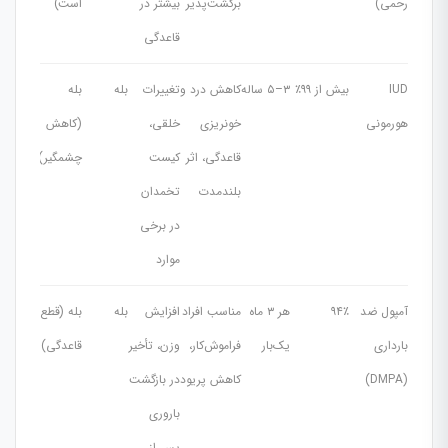
رحمی)
برگشت‌پذیر
بیشتر در
است)
قاعدگی
IUD
بیش از ۹۹٪
۳–۵ ساله
کاهش درد و
تغییرات
بله
بله
هورمونی
خونریزی
خلقی،
(کاهش
قاعدگی، اثر
کیست
چشمگیر)
بلندمدت
تخمدان
در برخی
موارد
آمپول ضد
۹۴٪
هر ۳ ماه
مناسب افراد
افزایش
بله
بله (قطع
بارداری
یک‌بار
فراموش‌کار،
وزن، تأخیر
قاعدگی)
(DMPA)
کاهش پریود
در بازگشت
باروری
پس از