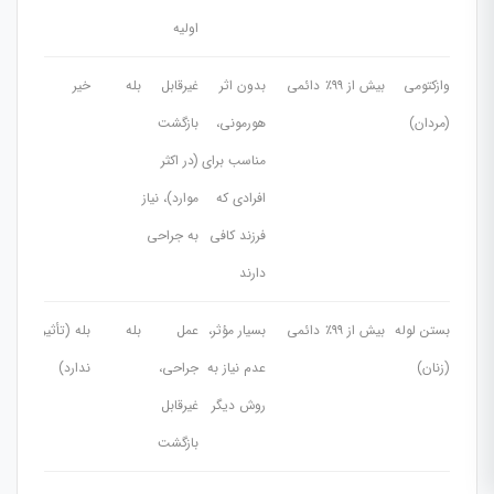
اولیه
وازکتومی
بیش از ۹۹٪
دائمی
بدون اثر
غیرقابل
بله
خیر
(مردان)
هورمونی،
بازگشت
مناسب برای
(در اکثر
افرادی که
موارد)، نیاز
فرزند کافی
به جراحی
دارند
بستن لوله
بیش از ۹۹٪
دائمی
بسیار مؤثر،
عمل
بله
بله (تأثیر
(زنان)
عدم نیاز به
جراحی،
ندارد)
روش دیگر
غیرقابل
بازگشت