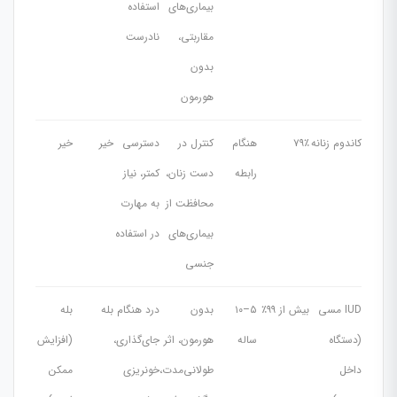
بیماری‌های
استفاده
مقاربتی،
نادرست
بدون
هورمون
کاندوم زنانه
۷۹٪
هنگام
کنترل در
دسترسی
خیر
خیر
رابطه
دست زنان،
کمتر، نیاز
محافظت از
به مهارت
بیماری‌های
در استفاده
جنسی
IUD مسی
بیش از ۹۹٪
۵–۱۰
بدون
درد هنگام
بله
بله
(دستگاه
ساله
هورمون، اثر
جای‌گذاری،
(افزایش
داخل
طولانی‌مدت،
خونریزی
ممکن