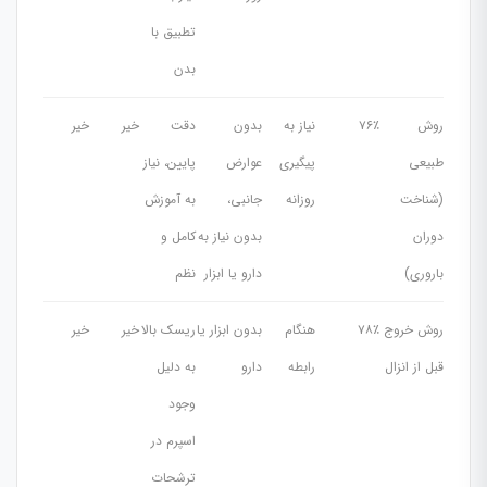
تطبیق با
بدن
روش
۷۶٪
نیاز به
بدون
دقت
خیر
خیر
طبیعی
پیگیری
عوارض
پایین، نیاز
(شناخت
روزانه
جانبی،
به آموزش
دوران
بدون نیاز به
کامل و
باروری)
دارو یا ابزار
نظم
روش خروج
۷۸٪
هنگام
بدون ابزار یا
ریسک بالا
خیر
خیر
قبل از انزال
رابطه
دارو
به دلیل
وجود
اسپرم در
ترشحات