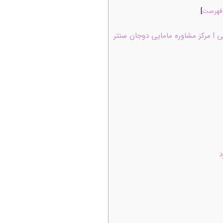
 فهرست
]
نتر