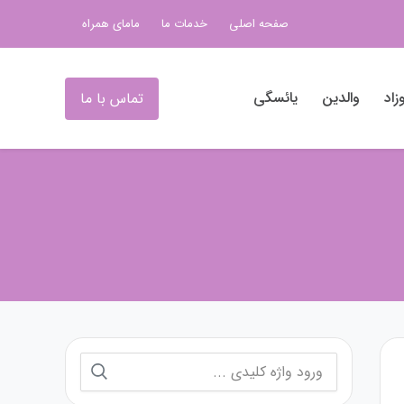
صفحه اصلی
خدمات ما
مامای همراه
زاد
والدین
یائسگی
تماس با ما