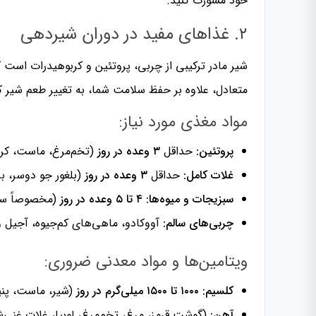
خود مشورت کنید.
۲. غذاهای مفید در دوران شیردهی
شیر مادر ترکیبی از چربی، پروتئین و کربوهیدرات است ک
متعادل، علاوه بر حفظ سلامت شما، به تغییر طعم شیر ک
مواد مغذی مورد نیاز:
پروتئین:
حداقل
۳ وعده در روز
(تخم‌مرغ، ماست، کره
غلات کامل:
حداقل
۳ وعده در روز
(بلغور جو دوسر، بر
سبزیجات و میوه‌ها:
۴ تا ۵ وعده در روز
(مخصوصاً سبز
چربی‌های سالم:
آووکادو، ماهی‌های کم‌جیوه، آجیل و 
ویتامین‌ها و مواد معدنی ضروری:
کلسیم:
۱۰۰۰ تا ۱۵۰۰ میلی‌گرم در روز
(شیر، ماست، پنیر
آهن:
(گوشت قرمز، مرغ، تخم‌مرغ، لوبیا، غلات غنی‌ش