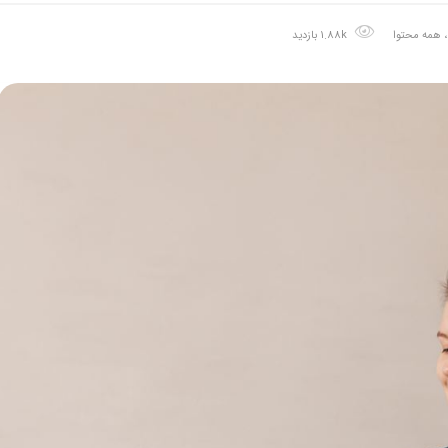
همه محتوا
1.88k بازدید