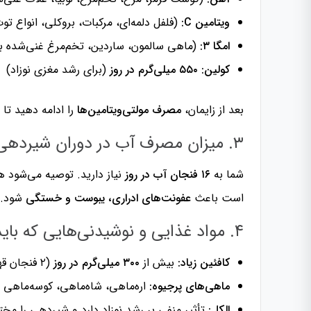
ویتامین C:
(فلفل دلمه‌ای، مرکبات، بروکلی، انواع توت
امگا ۳:
(ماهی سالمون، ساردین، تخم‌مرغ غنی‌شده با DHA
کولین:
۵۵۰ میلی‌گرم در روز
(برای رشد مغزی نوزاد)
بعد از زایمان،
مصرف مولتی‌ویتامین‌ها
را ادامه دهید تا 
۳. میزان مصرف آب در دوران شیردهی
شما به
۱۶ فنجان آب در روز
نیاز دارید. توصیه می‌شود 
است باعث
عفونت‌های ادراری، یبوست و خستگی
شود.
۴. مواد غذایی و نوشیدنی‌هایی که باید از آن‌ها پرهیز کرد
کافئین زیاد:
بیش از
۳۰۰ میلی‌گرم در روز
(۲ فنجان قهوه) ممکن است باعث بی‌قراری نوزاد شود.
ماهی‌های پرجیوه:
اره‌ماهی، شاه‌ماهی، کوسه‌ماهی
الکل:
تأثیر منفی بر رشد نوزاد دارد و شیردهی را مخت